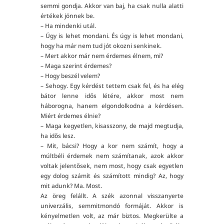
semmi gondja. Akkor van baj, ha csak nulla alatti
értékek jönnek be.
– Ha mindenki utál.
– Úgy is lehet mondani. És úgy is lehet mondani,
hogy ha már nem tud jót okozni senkinek.
– Mert akkor már nem érdemes élnem, mi?
– Maga szerint érdemes?
– Hogy beszél velem?
– Sehogy. Egy kérdést tettem csak fel, és ha elég
bátor lenne idős létére, akkor most nem
háborogna, hanem elgondolkodna a kérdésen.
Miért érdemes élnie?
– Maga kegyetlen, kisasszony, de majd megtudja,
ha idős lesz.
– Mit, bácsi? Hogy a kor nem számít, hogy a
múltbéli érdemek nem számítanak, azok akkor
voltak jelentősek, nem most, hogy csak egyetlen
egy dolog számít és számított mindig? Az, hogy
mit adunk? Ma. Most.
Az öreg felállt. A szék azonnal visszanyerte
univerzális, semmitmondó formáját. Akkor is
kényelmetlen volt, az már biztos. Megkerülte a