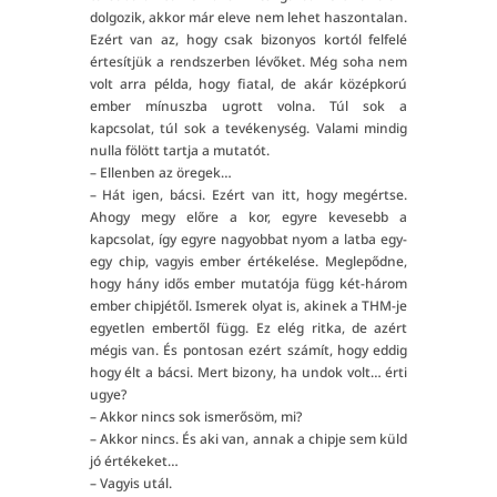
dolgozik, akkor már eleve nem lehet haszontalan.
Ezért van az, hogy csak bizonyos kortól felfelé
értesítjük a rendszerben lévőket. Még soha nem
volt arra példa, hogy fiatal, de akár középkorú
ember mínuszba ugrott volna. Túl sok a
kapcsolat, túl sok a tevékenység. Valami mindig
nulla fölött tartja a mutatót.
– Ellenben az öregek…
– Hát igen, bácsi. Ezért van itt, hogy megértse.
Ahogy megy előre a kor, egyre kevesebb a
kapcsolat, így egyre nagyobbat nyom a latba egy-
egy chip, vagyis ember értékelése. Meglepődne,
hogy hány idős ember mutatója függ két-három
ember chipjétől. Ismerek olyat is, akinek a THM-je
egyetlen embertől függ. Ez elég ritka, de azért
mégis van. És pontosan ezért számít, hogy eddig
hogy élt a bácsi. Mert bizony, ha undok volt… érti
ugye?
– Akkor nincs sok ismerősöm, mi?
– Akkor nincs. És aki van, annak a chipje sem küld
jó értékeket…
– Vagyis utál.