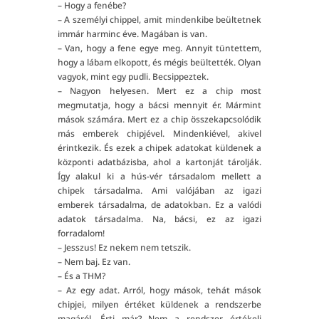
– Hogy a fenébe?
– A személyi chippel, amit mindenkibe beültetnek
immár harminc éve. Magában is van.
– Van, hogy a fene egye meg. Annyit tüntettem,
hogy a lábam elkopott, és mégis beültették. Olyan
vagyok, mint egy pudli. Becsippeztek.
– Nagyon helyesen. Mert ez a chip most
megmutatja, hogy a bácsi mennyit ér. Mármint
mások számára. Mert ez a chip összekapcsolódik
más emberek chipjével. Mindenkiével, akivel
érintkezik. És ezek a chipek adatokat küldenek a
központi adatbázisba, ahol a kartonját tárolják.
Így alakul ki a hús-vér társadalom mellett a
chipek társadalma. Ami valójában az igazi
emberek társadalma, de adatokban. Ez a valódi
adatok társadalma. Na, bácsi, ez az igazi
forradalom!
– Jesszus! Ez nekem nem tetszik.
– Nem baj. Ez van.
– És a THM?
– Az egy adat. Arról, hogy mások, tehát mások
chipjei, milyen értéket küldenek a rendszerbe
magáról. Érti már? Nem a rendszer értékeli