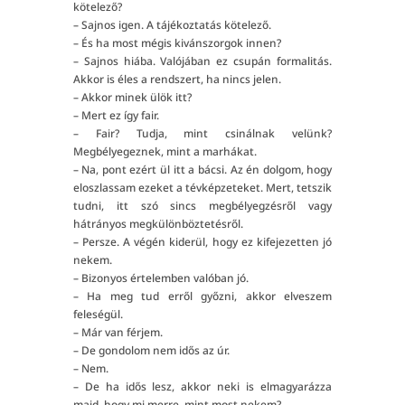
kötelező?
– Sajnos igen. A tájékoztatás kötelező.
– És ha most mégis kivánszorgok innen?
– Sajnos hiába. Valójában ez csupán formalitás.
Akkor is éles a rendszert, ha nincs jelen.
– Akkor minek ülök itt?
– Mert ez így fair.
– Fair? Tudja, mint csinálnak velünk?
Megbélyegeznek, mint a marhákat.
– Na, pont ezért ül itt a bácsi. Az én dolgom, hogy
eloszlassam ezeket a tévképzeteket. Mert, tetszik
tudni, itt szó sincs megbélyegzésről vagy
hátrányos megkülönböztetésről.
– Persze. A végén kiderül, hogy ez kifejezetten jó
nekem.
– Bizonyos értelemben valóban jó.
– Ha meg tud erről győzni, akkor elveszem
feleségül.
– Már van férjem.
– De gondolom nem idős az úr.
– Nem.
– De ha idős lesz, akkor neki is elmagyarázza
majd, hogy mi merre, mint most nekem?