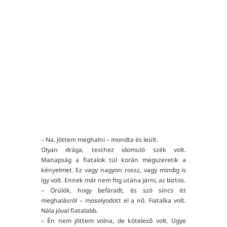
"
TOVÁBB OLVASOK!
– Na, jöttem meghalni – mondta és leült.
Olyan drága, testhez idomuló szék volt.
Manapság a fiatalok túl korán megszeretik a
kényelmet. Ez vagy nagyon rossz, vagy mindig is
így volt. Ennek már nem fog utána járni, az biztos.
– Örülök, hogy befáradt, és szó sincs itt
meghalásról – mosolyodott el a nő. Fiatalka volt.
Nála jóval fiatalabb.
– Én nem jöttem volna, de kötelező volt. Ugye