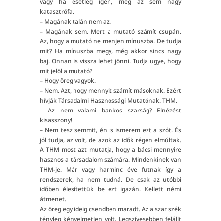
vagy ha esetleg igen, még az sem nagy
katasztrófa.
– Magának talán nem az.
– Magának sem. Mert a mutató számít csupán.
Az, hogy a mutató ne menjen mínuszba. De tudja
mit? Ha mínuszba megy, még akkor sincs nagy
baj. Onnan is vissza lehet jönni. Tudja ugye, hogy
mit jelöl a mutató?
– Hogy öreg vagyok.
– Nem. Azt, hogy mennyit számít másoknak. Ezért
hívják Társadalmi Hasznossági Mutatónak. THM.
– Az nem valami bankos szarság? Elnézést
kisasszony!
– Nem tesz semmit, én is ismerem ezt a szót. És
jól tudja, az volt, de azok az idők régen elmúltak.
A THM most azt mutatja, hogy a bácsi mennyire
hasznos a társadalom számára. Mindenkinek van
THM-je. Már vagy harminc éve futnak így a
rendszerek, ha nem tudná. De csak az utóbbi
időben élesítettük be ezt igazán. Kellett némi
átmenet.
Az öreg egy ideig csendben maradt. Az a szar szék
tényleg kényelmetlen volt. Legszívesebben felállt