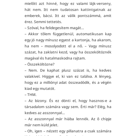
mielőtt azt hinné, hogy ez valami lájk-verseny,
hát nem. Itt nem tudatosan kattintgatnak az
emberek, bácsi. Itt az válik pontszámmá, amit
érez. Semmi tettetés.
– Szóval, ha felidegesítem magát…
– Akkor tőlem függetlenül, automatikusan kap
egy jó nagy mínusz egyest a kartonja, ha akarom,
ha nem – mosolyodott el a nő. – Vagy mínusz
százat, ha zaklatni kezd, vagy ha összeköltöznék
magával és hatalmaskodna rajtam.
– Összeköltözne?
– Nem. De kaphat plusz százat is, ha kedves
valakivel. Higgye el, ki van ez találva. A lényeg,
hogy ez a milliónyi adat összeadódik, és a végén
kiad egy mutatót.
– THM.
– Az bizony. És ez dönti el, hogy hasznos-e a
társadalom számára vagy sem. Érti már? Elég, ha
kedves az asszonnyal…
– Az asszonnyal már hiába lennék. Az ő chipje
már nem küld jelet.
– Oh, igen – nézett egy pillanatra a csak számára