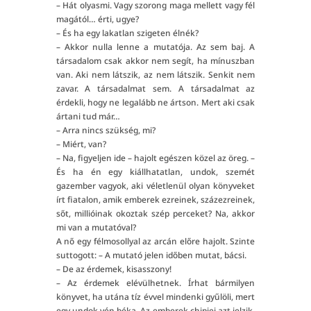
– Hát olyasmi. Vagy szorong maga mellett vagy fél
magától… érti, ugye?
– És ha egy lakatlan szigeten élnék?
– Akkor nulla lenne a mutatója. Az sem baj. A
társadalom csak akkor nem segít, ha mínuszban
van. Aki nem látszik, az nem látszik. Senkit nem
zavar. A társadalmat sem. A társadalmat az
érdekli, hogy ne legalább ne ártson. Mert aki csak
ártani tud már…
– Arra nincs szükség, mi?
– Miért, van?
– Na, figyeljen ide – hajolt egészen közel az öreg. –
És ha én egy kiállhatatlan, undok, szemét
gazember vagyok, aki véletlenül olyan könyveket
írt fiatalon, amik emberek ezreinek, százezreinek,
sőt, millióinak okoztak szép perceket? Na, akkor
mi van a mutatóval?
A nő egy félmosollyal az arcán előre hajolt. Szinte
suttogott: – A mutató jelen időben mutat, bácsi.
– De az érdemek, kisasszony!
– Az érdemek elévülhetnek. Írhat bármilyen
könyvet, ha utána tíz évvel mindenki gyűlöli, mert
egy undok vén béka. Az emberek chipjei azt jelzik,