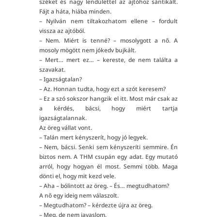
széket és nagy lendülettel az ajtóhoz sántikált.
Fájt a háta, hiába minden.
– Nyilván nem tiltakozhatom ellene – fordult
vissza az ajtóból.
– Nem. Miért is tenné? – mosolygott a nő. A
mosoly mögött nem jókedv bujkált.
– Mert… mert ez… – kereste, de nem találta a
szavakat.
– Igazságtalan?
– Az. Honnan tudta, hogy ezt a szót keresem?
– Ez a szó sokszor hangzik el itt. Most már csak az
a kérdés, bácsi, hogy miért tartja
igazságtalannak.
Az öreg vállat vont.
– Talán mert kényszerít, hogy jó legyek.
– Nem, bácsi. Senki sem kényszeríti semmire. Én
biztos nem. A THM csupán egy adat. Egy mutató
arról, hogy hogyan él most. Semmi több. Maga
dönti el, hogy mit kezd vele.
– Aha – bólintott az öreg. – És… megtudhatom?
A nő egy ideig nem válaszolt.
– Megtudhatom? – kérdezte újra az öreg.
– Meg, de nem javaslom.