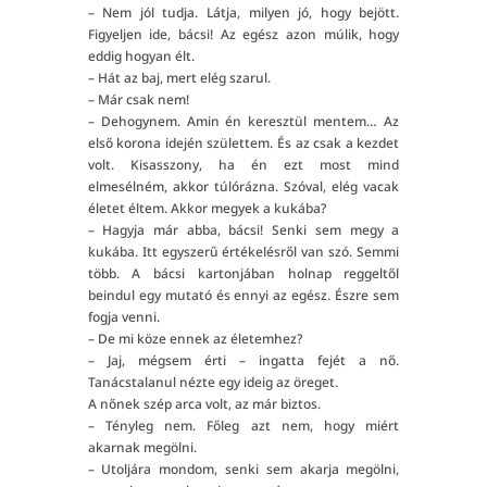
– Nem jól tudja. Látja, milyen jó, hogy bejött.
Figyeljen ide, bácsi! Az egész azon múlik, hogy
eddig hogyan élt.
– Hát az baj, mert elég szarul.
– Már csak nem!
– Dehogynem. Amin én keresztül mentem… Az
első korona idején születtem. És az csak a kezdet
volt. Kisasszony, ha én ezt most mind
elmesélném, akkor túlórázna. Szóval, elég vacak
életet éltem. Akkor megyek a kukába?
– Hagyja már abba, bácsi! Senki sem megy a
kukába. Itt egyszerű értékelésről van szó. Semmi
több. A bácsi kartonjában holnap reggeltől
beindul egy mutató és ennyi az egész. Észre sem
fogja venni.
– De mi köze ennek az életemhez?
– Jaj, mégsem érti – ingatta fejét a nő.
Tanácstalanul nézte egy ideig az öreget.
A nőnek szép arca volt, az már biztos.
– Tényleg nem. Főleg azt nem, hogy miért
akarnak megölni.
– Utoljára mondom, senki sem akarja megölni,