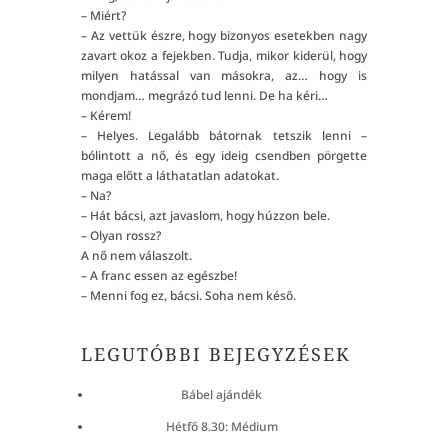
– Miért?
– Az vettük észre, hogy bizonyos esetekben nagy
zavart okoz a fejekben. Tudja, mikor kiderül, hogy
milyen hatással van másokra, az… hogy is
mondjam… megrázó tud lenni. De ha kéri…
– Kérem!
– Helyes. Legalább bátornak tetszik lenni –
bólintott a nő, és egy ideig csendben pörgette
maga előtt a láthatatlan adatokat.
– Na?
– Hát bácsi, azt javaslom, hogy húzzon bele.
– Olyan rossz?
A nő nem válaszolt.
– A franc essen az egészbe!
– Menni fog ez, bácsi. Soha nem késő.
LEGUTÓBBI BEJEGYZÉSEK
Bábel ajándék
Hétfő 8.30: Médium