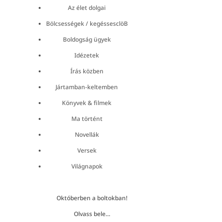
Az élet dolgai
Bölcsességek / kegéssesclöB
Boldogság ügyek
Idézetek
Írás közben
Jártamban-keltemben
Könyvek & filmek
Ma történt
Novellák
Versek
Világnapok
Októberben a boltokban!
Olvass bele…