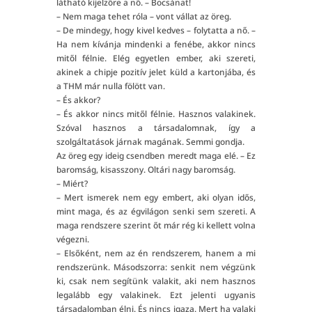
látható kijelzőre a nő. – Bocsánat!
– Nem maga tehet róla – vont vállat az öreg.
– De mindegy, hogy kivel kedves – folytatta a nő. –
Ha nem kívánja mindenki a fenébe, akkor nincs
mitől félnie. Elég egyetlen ember, aki szereti,
akinek a chipje pozitív jelet küld a kartonjába, és
a THM már nulla fölött van.
– És akkor?
– És akkor nincs mitől félnie. Hasznos valakinek.
Szóval hasznos a társadalomnak, így a
szolgáltatások járnak magának. Semmi gondja.
Az öreg egy ideig csendben meredt maga elé. – Ez
baromság, kisasszony. Oltári nagy baromság.
– Miért?
– Mert ismerek nem egy embert, aki olyan idős,
mint maga, és az égvilágon senki sem szereti. A
maga rendszere szerint őt már rég ki kellett volna
végezni.
– Elsőként, nem az én rendszerem, hanem a mi
rendszerünk. Másodszorra: senkit nem végzünk
ki, csak nem segítünk valakit, aki nem hasznos
legalább egy valakinek. Ezt jelenti ugyanis
társadalomban élni. És nincs igaza. Mert ha valaki