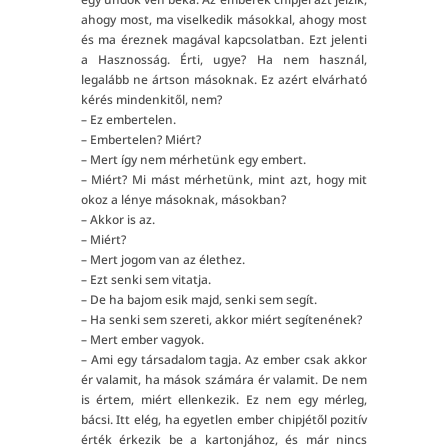
ahogy most, ma viselkedik másokkal, ahogy most
és ma éreznek magával kapcsolatban. Ezt jelenti
a Hasznosság. Érti, ugye? Ha nem használ,
legalább ne ártson másoknak. Ez azért elvárható
kérés mindenkitől, nem?
– Ez embertelen.
– Embertelen? Miért?
– Mert így nem mérhetünk egy embert.
– Miért? Mi mást mérhetünk, mint azt, hogy mit
okoz a lénye másoknak, másokban?
– Akkor is az.
– Miért?
– Mert jogom van az élethez.
– Ezt senki sem vitatja.
– De ha bajom esik majd, senki sem segít.
– Ha senki sem szereti, akkor miért segítenének?
– Mert ember vagyok.
– Ami egy társadalom tagja. Az ember csak akkor
ér valamit, ha mások számára ér valamit. De nem
is értem, miért ellenkezik. Ez nem egy mérleg,
bácsi. Itt elég, ha egyetlen ember chipjétől pozitív
érték érkezik be a kartonjához, és már nincs