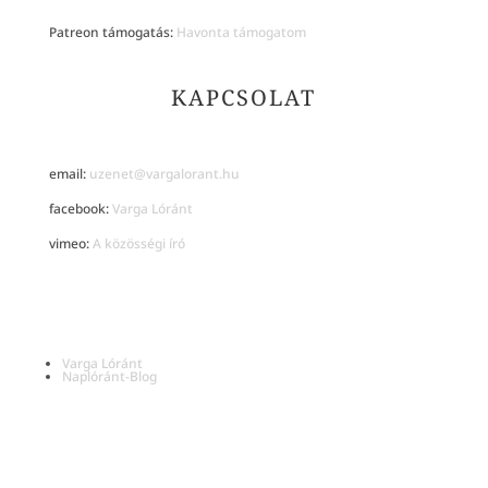
Patreon támogatás:
Havonta támogatom
KAPCSOLAT
email:
uzenet@vargalorant.hu
facebook:
Varga Lóránt
vimeo:
A közösségi író
Varga Lóránt
Naplóránt-Blog
Minden az oldalon található szöveg © Varga Lóránt 2026