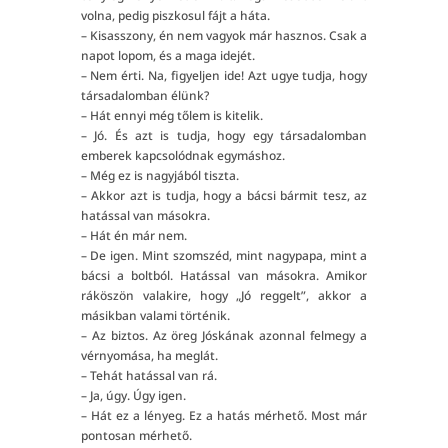
volna, pedig piszkosul fájt a háta.
– Kisasszony, én nem vagyok már hasznos. Csak a
napot lopom, és a maga idejét.
– Nem érti. Na, figyeljen ide! Azt ugye tudja, hogy
társadalomban élünk?
– Hát ennyi még tőlem is kitelik.
– Jó. És azt is tudja, hogy egy társadalomban
emberek kapcsolódnak egymáshoz.
– Még ez is nagyjából tiszta.
– Akkor azt is tudja, hogy a bácsi bármit tesz, az
hatással van másokra.
– Hát én már nem.
– De igen. Mint szomszéd, mint nagypapa, mint a
bácsi a boltból. Hatással van másokra. Amikor
ráköszön valakire, hogy „Jó reggelt”, akkor a
másikban valami történik.
– Az biztos. Az öreg Jóskának azonnal felmegy a
vérnyomása, ha meglát.
– Tehát hatással van rá.
– Ja, úgy. Úgy igen.
– Hát ez a lényeg. Ez a hatás mérhető. Most már
pontosan mérhető.