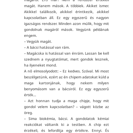
magát. Hanem mások. A többiek. Akiket ismer.
Akikkel találkozik, akikkel érintkezik, akikkel
kapcsolatban áll. Ez egy egyszerű és nagyon
igazságos rendszer. Minden azon múlik, hogy mit
gondolnak magáról mások. Vegyünk példának
engem.
– Vegyük magát.
– A bácsi hatással van rám.
– Magácska is hatással van énrám. Lassan be kell
szednem a nyugtatómat, mert gondok lesznek,
ha ilyeneket mond.
A nő elmosolyodott: – Ez kedves. Szóval. Mi most
beszélgetünk, ezért az én chipem adatokat küld a
maga kartonjának, hogy nekem milyen
benyomásom van a bácsiról. Ez egy egyszerű
érték…
– Azt honnan tudja a maga chipje, hogy mit
gondol velem kapcsolatban? – vágott közbe az
öreg.
– Sima biokémia, bácsi. A gondolatok kémiai
reakciókat váltanik ki a testben. A chip ezt
érzékeli, és lefordítja egy értékre. Ennyi. És