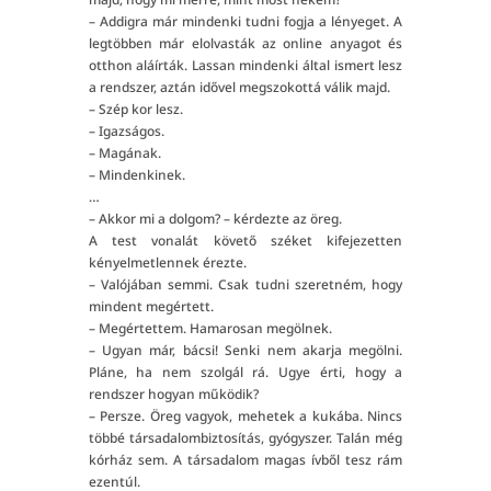
– Addigra már mindenki tudni fogja a lényeget. A
legtöbben már elolvasták az online anyagot és
otthon aláírták. Lassan mindenki által ismert lesz
a rendszer, aztán idővel megszokottá válik majd.
– Szép kor lesz.
– Igazságos.
– Magának.
– Mindenkinek.
…
– Akkor mi a dolgom? – kérdezte az öreg.
A test vonalát követő széket kifejezetten
kényelmetlennek érezte.
– Valójában semmi. Csak tudni szeretném, hogy
mindent megértett.
– Megértettem. Hamarosan megölnek.
– Ugyan már, bácsi! Senki nem akarja megölni.
Pláne, ha nem szolgál rá. Ugye érti, hogy a
rendszer hogyan működik?
– Persze. Öreg vagyok, mehetek a kukába. Nincs
többé társadalombiztosítás, gyógyszer. Talán még
kórház sem. A társadalom magas ívből tesz rám
ezentúl.