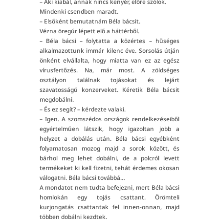
– Aki kiabál, annak nincs kenyér, előre szólok.
Mindenki csendben maradt.
– Elsőként bemutatnám Béla bácsit.
Vézna öregúr lépett elő a háttérből.
– Béla bácsi – folytatta a közértes – hűséges
alkalmazottunk immár kilenc éve. Sorsolás útján
önként elvállalta, hogy miatta van ez az egész
vírusfertőzés. Na, már most. A zöldséges
osztályon találnak tojásokat és lejárt
szavatosságú konzerveket. Kéretik Béla bácsit
megdobálni.
– És ez segít? – kérdezte valaki.
– Igen. A szomszédos országok rendelkezéseiből
egyértelműen látszik, hogy igazoltan jobb a
helyzet a dobálás után. Béla bácsi egyébként
folyamatosan mozog majd a sorok között, és
bárhol meg lehet dobálni, de a polcról levett
termékeket ki kell fizetni, tehát érdemes okosan
válogatni. Béla bácsi továbbá…
A mondatot nem tudta befejezni, mert Béla bácsi
homlokán egy tojás csattant. Örömteli
kurjongatás csattantak fel innen-onnan, majd
többen dobálni kezdtek.