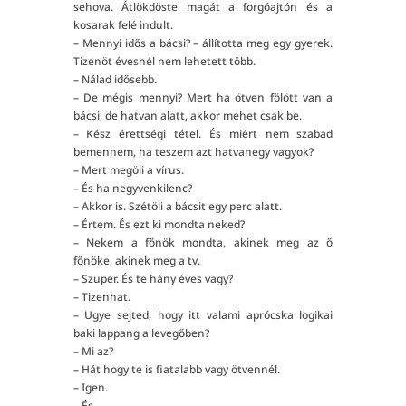
sehova. Átlökdöste magát a forgóajtón és a
kosarak felé indult.
– Mennyi idős a bácsi? – állította meg egy gyerek.
Tizenöt évesnél nem lehetett több.
– Nálad idősebb.
– De mégis mennyi? Mert ha ötven fölött van a
bácsi, de hatvan alatt, akkor mehet csak be.
– Kész érettségi tétel. És miért nem szabad
bemennem, ha teszem azt hatvanegy vagyok?
– Mert megöli a vírus.
– És ha negyvenkilenc?
– Akkor is. Szétöli a bácsit egy perc alatt.
– Értem. És ezt ki mondta neked?
– Nekem a főnök mondta, akinek meg az ő
főnöke, akinek meg a tv.
– Szuper. És te hány éves vagy?
– Tizenhat.
– Ugye sejted, hogy itt valami aprócska logikai
baki lappang a levegőben?
– Mi az?
– Hát hogy te is fiatalabb vagy ötvennél.
– Igen.
– És…