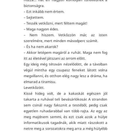
biztonságra.
– Ezt inkább nem értem.
– Sejtettem.
– Tessék vetkőzni, mert féltem magát!
– Maga nagyon édes.
– Nem hiszem. Vetkőzzön már, az isten
szerelmére, mert minden másodperc számít.
– És ha nem akarok?
– Akkor letépem magáról a ruhát. Maga nem fog
itt az életével játszani az orrom előtt.
Egy ideig még tétován nézelődött, de a távolban
végül mintha egy csupasz feneket látott volna
megvillanni, és otthon elég nagy lesz a dráma, ha
elmarad a tiramisu.
Levetkőzött.
Kissé hideg volt, de a kakaskát egészen jól
takarta a ruhával teli bevásárlókosár. A strandon
sem csinál nagy faksznit a testéből, pedig csak
egyetlen ruhadarabbal van több rajta. Az egy az
meg majdnem semmi, és ezt csak azok a hülye
informatikusok tagadnák, akik miatt rászokott a
netre meg a sorozatokra meg arra a még hülyébb