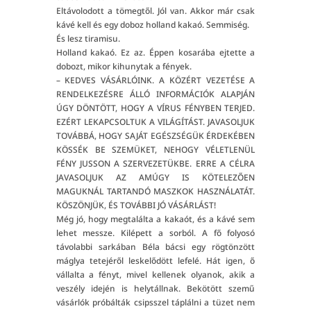
Eltávolodott a tömegtől. Jól van. Akkor már csak
kávé kell és egy doboz holland kakaó. Semmiség.
És lesz tiramisu.
Holland kakaó. Ez az. Éppen kosarába ejtette a
dobozt, mikor kihunytak a fények.
– KEDVES VÁSÁRLÓINK. A KÖZÉRT VEZETÉSE A
RENDELKEZÉSRE ÁLLÓ INFORMÁCIÓK ALAPJÁN
ÚGY DÖNTÖTT, HOGY A VÍRUS FÉNYBEN TERJED.
EZÉRT LEKAPCSOLTUK A VILÁGÍTÁST. JAVASOLJUK
TOVÁBBÁ, HOGY SAJÁT EGÉSZSÉGÜK ÉRDEKÉBEN
KÖSSÉK BE SZEMÜKET, NEHOGY VÉLETLENÜL
FÉNY JUSSON A SZERVEZETÜKBE. ERRE A CÉLRA
JAVASOLJUK AZ AMÚGY IS KÖTELEZŐEN
MAGUKNÁL TARTANDÓ MASZKOK HASZNÁLATÁT.
KÖSZÖNJÜK, ÉS TOVÁBBI JÓ VÁSÁRLÁST!
Még jó, hogy megtalálta a kakaót, és a kávé sem
lehet messze. Kilépett a sorból. A fő folyosó
távolabbi sarkában Béla bácsi egy rögtönzött
máglya tetejéről leskelődött lefelé. Hát igen, ő
vállalta a fényt, mivel kellenek olyanok, akik a
veszély idején is helytállnak. Bekötött szemű
vásárlók próbálták csipsszel táplálni a tüzet nem