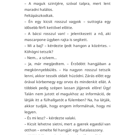
– A maguk szintjére, szóval talpra, mert lent
maradni halálos.
Feltápászkodtak.
– Én egy kicsit rosszul vagyok – suttogta egy
idősebb férfi kettővel előtte.
– A bácsi rosszul van! – jelentkezett a nő, aki
mascarpone ügyben rajta is segített.
– Mi a baj? – kérdezte ijedt hangon a közértes. –
Köhögni tetszik?
– Nem… a szívem…
– Ja, már megijedtem. – Érződött hangjában a
megkönnyebbülés. – Ha nagyon rosszul tetszik
lenni, akkor tessék oldalt húzódni. Zárás előtt egy
órával körbemegy egy orvos és mindenkit ellát. A
többiek pedig szépen lassan jöjjenek előre! Úgy!
Talán nem jutott el magukhoz az információ, de
látják itt a fülhallgatót a fülemben? Na, ha látják,
akkor tudják, hogy engem informálnak, hogy mi
legyen.
– És mi lesz? – kérdezte valaki.
– Kicsit lehetne sietni, mert a gyerek egyedül van
otthon – emelte fel hangját egy fiatalasszony.