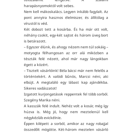
harapásnyomoktól volt sebes.
Nem kell mákoskalács. Legyen inkább fagylalt. Az
pont annyira hasznos élelmiszer, és állítólag a
vírustól is véd.
Két dobozt tett a kosárba. És ha már ott volt,
néhány csokit, egy-két sajtot és három üveg bort
is betárazott.
– Egyszer élünk, és ahogy nézem nem túl sokáig –
motyogta félhangosan az orr alá miközben a
tészták felé nézett, ahol már nagy lángokban
égett a közért.
– Tisztelt vásárlóink! Béla bácsi már nem felelős a
történtekért. A valódi bűnös, Marcsi néni, aki
elbújt. A megtaláló egy lábast kap ajándékba.
Sikeres vadászatot!
Izgatott kurjongatások reppentek fel több sorból.
Szegény Marika néni.
A kasszák felé indult. Nehéz volt a kosár, még így
húzva is. Még jó, hogy nem meztelenül kell
négykézláb evickélnie.
Éppen kilépett a sorból, amikor az nagy robajjal
összedőlt mögötte. Két-három meztelen vásárló