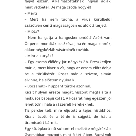
fagyit eszem. Alkalmazottaknak ingyen adják,
mint védőétel. De maga csoda hogy él!
– Mert?
– Mert ha nem tudná, a vírus körülbelül
százötven centi magasságban és afölött terjed.
– Mióta?
– Nem hallgatja a hangosbemondót? Azért van.
Öt perce mondták be. Szóval, ha én maga lennék,
akkor négykézláb vásárolnék tovább.
– Mint a kutyák?
– Egy csomó élőlény jár négykézláb. Ereszkedjen
már le, mert kiver a víz, hogy az orrom előtt dobja
be a törülközőt. Rossz már a szívem, simán
elvinne, ha előttem nyúlna ki.
– Bocsánat! – huppant térdre azonnal.
Kicsit hülyén érezte magát, viszont megtalálta a
mókusos babapiskótát. A kosarat meg egészen jól
lehet tolni, hála a rászerelt kerekeknek.
Tíz percbe telt, mire eljutott a tejes hűtőkhöz.
Kicsit fázott és a térde is sajgott, de hát a
tiramisuért bármit.
Egy középkorú nő suhant el mellette négykézláb.
Gyorsabban mozgott, mint ő két lábon. Bugyi volt