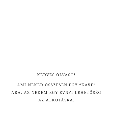
←
A sorsolás
Isten-képző
→
KEDVES OLVASÓ!
AMI NEKED ÖSSZESEN EGY “KÁVÉ”
ÁRA, AZ NEKEM EGY ÉVNYI LEHETŐSÉG
AZ ALKOTÁSRA.