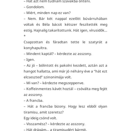
– Hát azt nem tudnám szavakba önteni.
– Gondolom.
– Miért, minden nap ez van?
– Nem. Bár két nappal ezelőtt búvárruhában
voltak és Béla bácsit kétszer feszítették meg
estig. Hajnalig takarítottunk. Hát igen, vírusidők…
*
Csapzottan és fáradtan tette le szatyrát a
konyhapultra.
– Mindent kaptál? – kérdezte az asszony.
– Igen.
– Az jó – bólintott és pakolni kezdett, aztán azt a
hangot hallatta, ami már jó néhány éve a “hát ezt
elcseszted” szinonimája volt.
– Mi van? – kérdezte megszeppenve.
– Koffeinmentes kávét hoztál – csóválta meg fejét
az asszony.
– A francba.
– Hát a francba bizony. Hogy lesz ebből olyan
tiramisu, amit szeretsz?
Egy ideig csönd volt.
– Visszamész? – kérdezte az asszony.
– Hát drágám… a tiramisudért bármit.