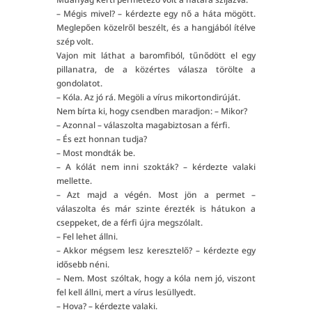
– Mégis mivel? – kérdezte egy nő a háta mögött.
Meglepően közelről beszélt, és a hangjából ítélve
szép volt.
Vajon mit láthat a baromfiból, tűnődött el egy
pillanatra, de a közértes válasza törölte a
gondolatot.
– Kóla. Az jó rá. Megöli a vírus mikortondirúját.
Nem bírta ki, hogy csendben maradjon: – Mikor?
– Azonnal – válaszolta magabiztosan a férfi.
– És ezt honnan tudja?
– Most mondták be.
– A kólát nem inni szokták? – kérdezte valaki
mellette.
– Azt majd a végén. Most jön a permet –
válaszolta és már szinte érezték is hátukon a
cseppeket, de a férfi újra megszólalt.
– Fel lehet állni.
– Akkor mégsem lesz keresztelő? – kérdezte egy
idősebb néni.
– Nem. Most szóltak, hogy a kóla nem jó, viszont
fel kell állni, mert a vírus lesüllyedt.
– Hova? – kérdezte valaki.