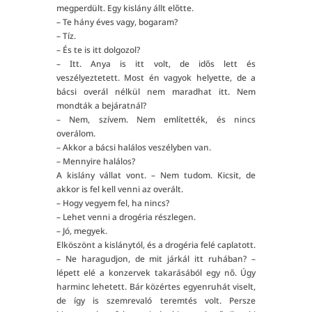
megperdült. Egy kislány állt előtte.
– Te hány éves vagy, bogaram?
– Tíz.
– És te is itt dolgozol?
– Itt. Anya is itt volt, de idős lett és
veszélyeztetett. Most én vagyok helyette, de a
bácsi overál nélkül nem maradhat itt. Nem
mondták a bejáratnál?
– Nem, szívem. Nem említették, és nincs
overálom.
– Akkor a bácsi halálos veszélyben van.
– Mennyire halálos?
A kislány vállat vont. – Nem tudom. Kicsit, de
akkor is fel kell venni az overált.
– Hogy vegyem fel, ha nincs?
– Lehet venni a drogéria részlegen.
– Jó, megyek.
Elköszönt a kislánytól, és a drogéria felé caplatott.
– Ne haragudjon, de mit járkál itt ruhában? –
lépett elé a konzervek takarásából egy nő. Úgy
harminc lehetett. Bár közértes egyenruhát viselt,
de így is szemrevaló teremtés volt. Persze