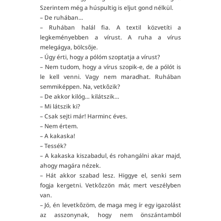
Szerintem még a húspultig is eljut gond nélkül.
– De ruhában…
– Ruhában halál fia. A textil közvetíti a
legkeményebben a vírust. A ruha a vírus
melegágya, bölcsője.
– Úgy érti, hogy a pólóm szoptatja a vírust?
– Nem tudom, hogy a vírus szopik-e, de a pólót is
le kell venni. Vagy nem maradhat. Ruhában
semmiképpen. Na, vetkőzik?
– De akkor kilóg… kilátszik…
– Mi látszik ki?
– Csak sejti már! Harminc éves.
– Nem értem.
– A kakaska!
– Tessék?
– A kakaska kiszabadul, és rohangálni akar majd,
ahogy magára nézek.
– Hát akkor szabad lesz. Higgye el, senki sem
fogja kergetni. Vetkőzzön már, mert veszélyben
van.
– Jó, én levetkőzöm, de maga meg ír egy igazolást
az asszonynak, hogy nem önszántamból