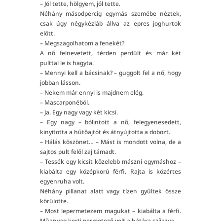
– Jól tette, hölgyem, jól tette.
Néhány másodpercig egymás szemébe néztek,
csak úgy négykézláb állva az epres joghurtok
előtt.
– Megszagolhatom a fenekét?
A nő felnevetett, térden perdült és már két
pulttal le is hagyta.
– Mennyi kell a bácsinak? – guggolt fel a nő, hogy
jobban lásson.
– Nekem már ennyi is majdnem elég.
– Mascarponéból.
– Ja. Egy nagy vagy két kicsi.
– Egy nagy – bólintott a nő, felegyenesedett,
kinyitotta a hűtőajtót és átnyújtotta a dobozt.
– Hálás köszönet… – Mást is mondott volna, de a
sajtos pult felől zaj támadt.
– Tessék egy kicsit közelebb mászni egymáshoz –
kiabálta egy középkorú férfi. Rajta is közértes
egyenruha volt.
Néhány pillanat alatt vagy tízen gyűltek össze
körülötte.
– Most lepermetezem magukat – kiabálta a férfi.
Műanyag kerti permetező volt a hátára szíjazva.