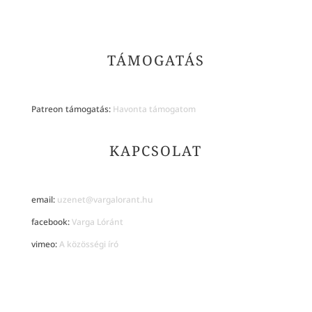
TÁMOGATÁS
Patreon támogatás:
Havonta támogatom
KAPCSOLAT
email:
uzenet@vargalorant.hu
facebook:
Varga Lóránt
vimeo:
A közösségi író