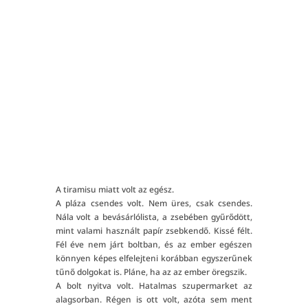
"
TOVÁBB OLVASOK!
A tiramisu miatt volt az egész.
A pláza csendes volt. Nem üres, csak csendes.
Nála volt a bevásárlólista, a zsebében gyűrődött,
mint valami használt papír zsebkendő. Kissé félt.
Fél éve nem járt boltban, és az ember egészen
könnyen képes elfelejteni korábban egyszerűnek
tűnő dolgokat is. Pláne, ha az az ember öregszik.
A bolt nyitva volt. Hatalmas szupermarket az
alagsorban. Régen is ott volt, azóta sem ment