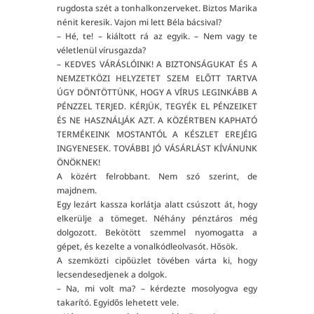
rugdosta szét a tonhalkonzerveket. Biztos Marika
nénit keresik. Vajon mi lett Béla bácsival?
– Hé, te! – kiáltott rá az egyik. – Nem vagy te
véletlenül vírusgazda?
– KEDVES VÁRÁSLÓINK! A BIZTONSÁGUKAT ÉS A
NEMZETKÖZI HELYZETET SZEM ELŐTT TARTVA
ÚGY DÖNTÖTTÜNK, HOGY A VÍRUS LEGINKÁBB A
PÉNZZEL TERJED. KÉRJÜK, TEGYÉK EL PÉNZEIKET
ÉS NE HASZNÁLJÁK AZT. A KÖZÉRTBEN KAPHATÓ
TERMÉKEINK MOSTANTÓL A KÉSZLET EREJÉIG
INGYENESEK. TOVÁBBI JÓ VÁSÁRLÁST KÍVÁNUNK
ÖNÖKNEK!
A közért felrobbant. Nem szó szerint, de
majdnem.
Egy lezárt kassza korlátja alatt csúszott át, hogy
elkerülje a tömeget. Néhány pénztáros még
dolgozott. Bekötött szemmel nyomogatta a
gépet, és kezelte a vonalkódleolvasót. Hősök.
A szemközti cipőüzlet tövében várta ki, hogy
lecsendesedjenek a dolgok.
– Na, mi volt ma? – kérdezte mosolyogva egy
takarító. Egyidős lehetett vele.