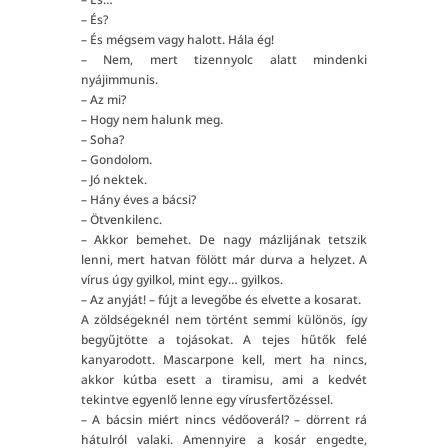
– És?
– És mégsem vagy halott. Hála ég!
– Nem, mert tizennyolc alatt mindenki
nyájimmunis.
– Az mi?
– Hogy nem halunk meg.
– Soha?
– Gondolom.
– Jó nektek.
– Hány éves a bácsi?
– Ötvenkilenc.
– Akkor bemehet. De nagy mázlijának tetszik
lenni, mert hatvan fölött már durva a helyzet. A
vírus úgy gyilkol, mint egy… gyilkos.
– Az anyját! – fújt a levegőbe és elvette a kosarat.
A zöldségeknél nem történt semmi különös, így
begyűjtötte a tojásokat. A tejes hűtők felé
kanyarodott. Mascarpone kell, mert ha nincs,
akkor kútba esett a tiramisu, ami a kedvét
tekintve egyenlő lenne egy vírusfertőzéssel.
– A bácsin miért nincs védőoverál? – dörrent rá
hátulról valaki. Amennyire a kosár engedte,