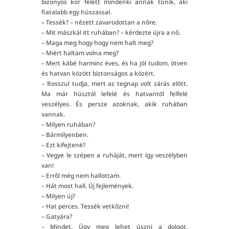
bizonyos kor felett mindenki annak tűnik, aki
fiatalabb egy húszassal.
– Tessék? – nézett zavarodottan a nőre.
– Mit mászkál itt ruhában? – kérdezte újra a nő.
– Maga meg hogy hogy nem halt meg?
– Miért haltam volna meg?
– Mert kábé harminc éves, és ha jól tudom, ötven
és hatvan között biztonságos a közért.
– Rosszul tudja, mert az tegnap volt zárás előtt.
Ma már húsztól lefelé és hatvantól felfelé
veszélyes. És persze azoknak, akik ruhában
vannak.
– Milyen ruhában?
– Bármilyenben.
– Ezt kifejtené?
– Vegye le szépen a ruháját, mert így veszélyben
van!
– Erről még nem hallottam.
– Hát most hall. Új fejlemények.
– Milyen új?
– Hat perces. Tessék vetkőzni!
– Gatyára?
– Mindet. Úgy meg lehet úszni a dolgot.