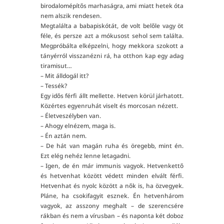
birodalomépítős marhaságra, ami miatt hetek óta
nem alszik rendesen.
Megtalálta a babapiskótát, de volt belőle vagy öt
féle, és persze azt a mókusost sehol sem találta.
Megpróbálta elképzelni, hogy mekkora szokott a
tányérról visszanézni rá, ha otthon kap egy adag
tiramisut…
– Mit álldogál itt?
– Tessék?
Egy idős férfi állt mellette. Hetven körül járhatott.
Közértes egyenruhát viselt és morcosan nézett.
– Életveszélyben van.
– Ahogy elnézem, maga is.
– Én aztán nem.
– De hát van magán ruha és öregebb, mint én.
Ezt elég nehéz lenne letagadni.
– Igen, de én már immunis vagyok. Hetvenkettő
és hetvenhat között védett minden elvált férfi.
Hetvenhat és nyolc között a nők is, ha özvegyek.
Pláne, ha csokifagyit esznek. Én hetvenhárom
vagyok, az asszony meghalt – de szerencsére
rákban és nem a vírusban – és naponta két doboz