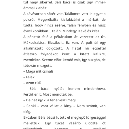
túl nagy sikerrel. Béla bácsi is csak úgy immel-
ámmal kiabált.
A kávésorban sötét volt. Találomra vett le egyet a
polcról. Megpróbálta kisilabizálni a márkát, de
tudta, hogy nincs esélye. Talán fényben és húsz
évvel korábban… talán. Mindegy. Kávé és kész.
A pénztár felé a pékárukon át vezetett az út.
Mákoskalács. Elcsábult. Ez van. A pultnál egy
alkalmazott dolgozott. A fiatal nő ecsettel
átlátszó folyadékot kent a kitett kiflikre,
zsemlékre. Szeme előtt kendő volt, így buzgón, de
tétován mozgott.
– Maga mit csinál?
– Félek.
– Azon túl?
– Béla bácsi nyálát kenem mindenhova.
Fertőtlenít. Most mondták be.
– De hát így ki a fene veszi meg?
– Senki – vont vállat a lány. – Nem számít, van
elég.
Eközben Béla bácsi futott el meglepő fürgeséggel
mellettük. Egy tucat vásárló üldözte őt
téliszalámit lengetve. A szalámi