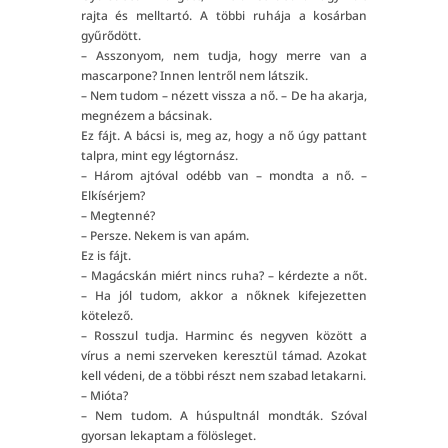
rajta és melltartó. A többi ruhája a kosárban
gyűrődött.
– Asszonyom, nem tudja, hogy merre van a
mascarpone? Innen lentről nem látszik.
– Nem tudom – nézett vissza a nő. – De ha akarja,
megnézem a bácsinak.
Ez fájt. A bácsi is, meg az, hogy a nő úgy pattant
talpra, mint egy légtornász.
– Három ajtóval odébb van – mondta a nő. –
Elkísérjem?
– Megtenné?
– Persze. Nekem is van apám.
Ez is fájt.
– Magácskán miért nincs ruha? – kérdezte a nőt.
– Ha jól tudom, akkor a nőknek kifejezetten
kötelező.
– Rosszul tudja. Harminc és negyven között a
vírus a nemi szerveken keresztül támad. Azokat
kell védeni, de a többi részt nem szabad letakarni.
– Mióta?
– Nem tudom. A húspultnál mondták. Szóval
gyorsan lekaptam a fölösleget.