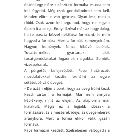
önteni egy előre kikészített formába és oda sem
kell figyelni. Még csak gondolkodnod sem kell.
Minden előre le van gyártva. Olyan lesz, mint a
többi. Csak azon kell izgulnod, hogy ne legyen
éppen ő a selejt. Ennyi. Szóval már az nagy dolog,
ha te puszta kézzel nekilátsz formázni, és nem
hagyod a formára. Mert a formák kemények ám.
Nagyon kemények. Nincs kibúvó belőlük.
Tucatterméket gyártanak, akik
tucatgondolatokat fogadnak magukba. Zombik,
vizespoharak.
A pörgetés befejeződött. Papa határozott
mozdulatokkal kezdte formálni az egyre
sötétebbé váló üveget.
– De aztán eljön a pont, hogy az üveg hűlni kezd.
Kezdi tartani a formáját. Már nem annyira
képlékeny, mint az elején. Az alapforma már
kialakult. Mégis ez a legjobb időszak a
formázásra. Ez a mesterek ideje, az üvegemberek
aranykora. Mert a forma ekkor válik igazán
formává.
Papa formázni kezdett. Szélsebesen váltogatta a