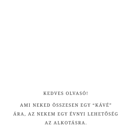
←
Igaz házasság
Életművészet
→
KEDVES OLVASÓ!
AMI NEKED ÖSSZESEN EGY “KÁVÉ”
ÁRA, AZ NEKEM EGY ÉVNYI LEHETŐSÉG
AZ ALKOTÁSRA.