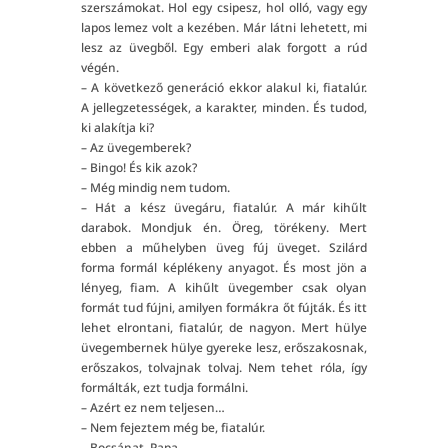
szerszámokat. Hol egy csipesz, hol olló, vagy egy
lapos lemez volt a kezében. Már látni lehetett, mi
lesz az üvegből. Egy emberi alak forgott a rúd
végén.
– A következő generáció ekkor alakul ki, fiatalúr.
A jellegzetességek, a karakter, minden. És tudod,
ki alakítja ki?
– Az üvegemberek?
– Bingo! És kik azok?
– Még mindig nem tudom.
– Hát a kész üvegáru, fiatalúr. A már kihűlt
darabok. Mondjuk én. Öreg, törékeny. Mert
ebben a műhelyben üveg fúj üveget. Szilárd
forma formál képlékeny anyagot. És most jön a
lényeg, fiam. A kihűlt üvegember csak olyan
formát tud fújni, amilyen formákra őt fújták. És itt
lehet elrontani, fiatalúr, de nagyon. Mert hülye
üvegembernek hülye gyereke lesz, erőszakosnak,
erőszakos, tolvajnak tolvaj. Nem tehet róla, így
formálták, ezt tudja formálni.
– Azért ez nem teljesen…
– Nem fejeztem még be, fiatalúr.
– Bocsánat, Papa.