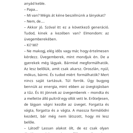
anyád keble.
– Papa…
– Mi van? Mégis át kéne beszélnünk a lányokat?
– Nem, de….
– Akkor jó. Szóval itt ez a következő generáció.
Tudod, kinek a kezében van? Elmondom: az
üvegemberekében.
– Ki? Mi?
– Ne makogj, elég idős vagy már, hogy értelmesen
kérdezz. Üvegemberek, mint mondjuk én. De a
gyerekek még lágyak. Bármivé megformálhatók.
Az lesz belőlük, amit csak akarsz. Oroszlán, nyúl,
mókus, bármi. És tudod miért formálhatók? Mert
nincs saját tartásuk. Túl forrók. Úgy bugyog
bennük az energia, mint ebben az üvegtojásban
a tűz. És itt jönnek az üvegemberek – mondta és
a mellette álló pultról egy ollót vett le. Erőteljesen,
de lágyan vágni kezdte az üveget. Forgatta és
vágta, forgatta és a vágta. A massza formálódni
kezdett, bár még nem látszott, hogy mi lesz
belőle.
– Látod? Lassan alakot ölt, de ez csak olyan