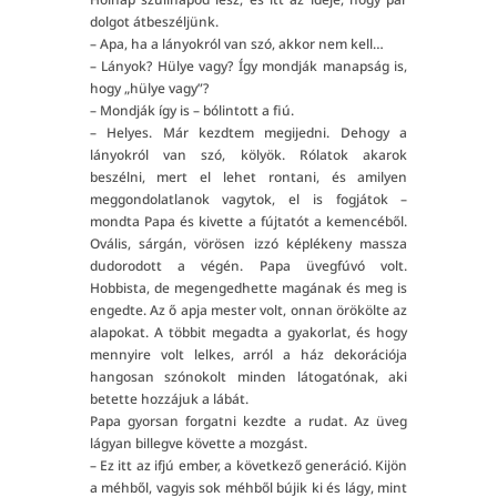
dolgot átbeszéljünk.
– Apa, ha a lányokról van szó, akkor nem kell…
– Lányok? Hülye vagy? Így mondják manapság is,
hogy „hülye vagy”?
– Mondják így is – bólintott a fiú.
– Helyes. Már kezdtem megijedni. Dehogy a
lányokról van szó, kölyök. Rólatok akarok
beszélni, mert el lehet rontani, és amilyen
meggondolatlanok vagytok, el is fogjátok –
mondta Papa és kivette a fújtatót a kemencéből.
Ovális, sárgán, vörösen izzó képlékeny massza
dudorodott a végén. Papa üvegfúvó volt.
Hobbista, de megengedhette magának és meg is
engedte. Az ő apja mester volt, onnan örökölte az
alapokat. A többit megadta a gyakorlat, és hogy
mennyire volt lelkes, arról a ház dekorációja
hangosan szónokolt minden látogatónak, aki
betette hozzájuk a lábát.
Papa gyorsan forgatni kezdte a rudat. Az üveg
lágyan billegve követte a mozgást.
– Ez itt az ifjú ember, a következő generáció. Kijön
a méhből, vagyis sok méhből bújik ki és lágy, mint