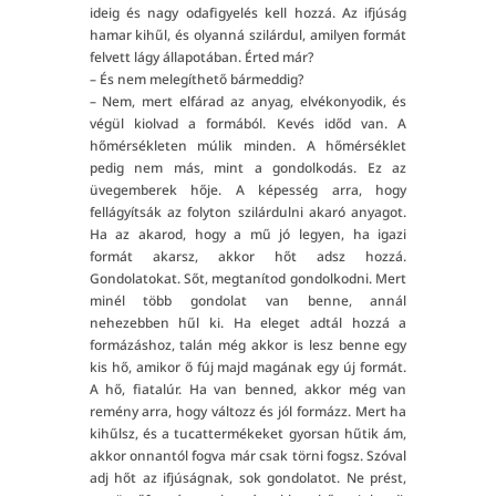
ideig és nagy odafigyelés kell hozzá. Az ifjúság
hamar kihűl, és olyanná szilárdul, amilyen formát
felvett lágy állapotában. Érted már?
– És nem melegíthető bármeddig?
– Nem, mert elfárad az anyag, elvékonyodik, és
végül kiolvad a formából. Kevés időd van. A
hőmérsékleten múlik minden. A hőmérséklet
pedig nem más, mint a gondolkodás. Ez az
üvegemberek hője. A képesség arra, hogy
fellágyítsák az folyton szilárdulni akaró anyagot.
Ha az akarod, hogy a mű jó legyen, ha igazi
formát akarsz, akkor hőt adsz hozzá.
Gondolatokat. Sőt, megtanítod gondolkodni. Mert
minél több gondolat van benne, annál
nehezebben hűl ki. Ha eleget adtál hozzá a
formázáshoz, talán még akkor is lesz benne egy
kis hő, amikor ő fúj majd magának egy új formát.
A hő, fiatalúr. Ha van benned, akkor még van
remény arra, hogy változz és jól formázz. Mert ha
kihűlsz, és a tucattermékeket gyorsan hűtik ám,
akkor onnantól fogva már csak törni fogsz. Szóval
adj hőt az ifjúságnak, sok gondolatot. Ne prést,