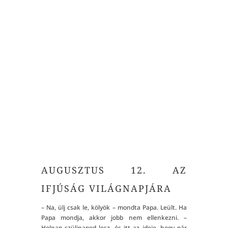
"
TOVÁBB OLVASOK!
AUGUSZTUS 12. AZ
IFJÚSÁG VILÁGNAPJÁRA
– Na, ülj csak le, kölyök – mondta Papa. Leült. Ha
Papa mondja, akkor jobb nem ellenkezni. –
Holnap szülinapod lesz, és itt az ideje, hogy pár