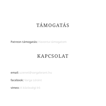
TÁMOGATÁS
Patreon támogatás:
Havonta támogatom
KAPCSOLAT
email:
uzenet@vargalorant.hu
facebook:
Varga Lóránt
vimeo:
A közösségi író