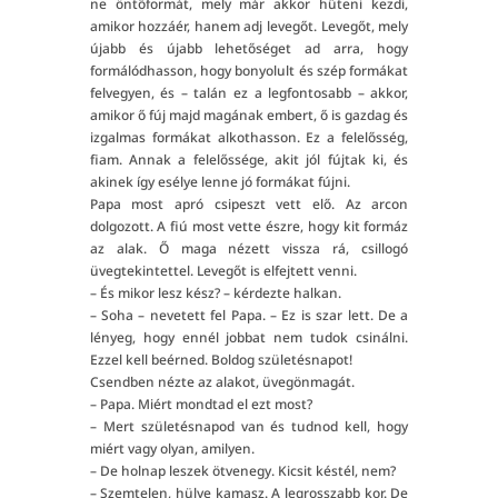
ne öntőformát, mely már akkor hűteni kezdi,
amikor hozzáér, hanem adj levegőt. Levegőt, mely
újabb és újabb lehetőséget ad arra, hogy
formálódhasson, hogy bonyolult és szép formákat
felvegyen, és – talán ez a legfontosabb – akkor,
amikor ő fúj majd magának embert, ő is gazdag és
izgalmas formákat alkothasson. Ez a felelősség,
fiam. Annak a felelőssége, akit jól fújtak ki, és
akinek így esélye lenne jó formákat fújni.
Papa most apró csipeszt vett elő. Az arcon
dolgozott. A fiú most vette észre, hogy kit formáz
az alak. Ő maga nézett vissza rá, csillogó
üvegtekintettel. Levegőt is elfejtett venni.
– És mikor lesz kész? – kérdezte halkan.
– Soha – nevetett fel Papa. – Ez is szar lett. De a
lényeg, hogy ennél jobbat nem tudok csinálni.
Ezzel kell beérned. Boldog születésnapot!
Csendben nézte az alakot, üvegönmagát.
– Papa. Miért mondtad el ezt most?
– Mert születésnapod van és tudnod kell, hogy
miért vagy olyan, amilyen.
– De holnap leszek ötvenegy. Kicsit késtél, nem?
– Szemtelen, hülye kamasz. A legrosszabb kor. De