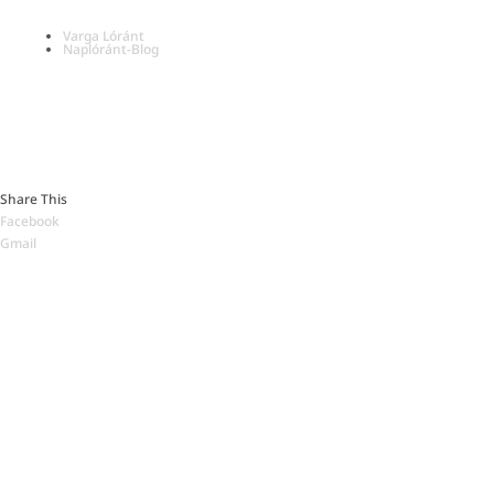
Varga Lóránt
Naplóránt-Blog
Minden az oldalon található szöveg © Varga Lóránt 2026
Share This
Facebook
Gmail