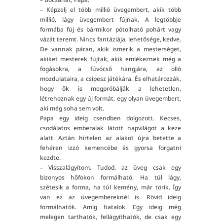
– Képzelj el több millió üvegembert, akik több
millió, lágy üvegembert fújnak. A legtöbbje
formába fúj és bármikor pótolható pohárt vagy
vázát teremt. Nincs fantáziája, lehetősége, kedve.
De vannak páran, akik ismerik a mesterséget,
akiket mesterek fújtak, akik emlékeznek még a
fogásokra, a fúvócső hangjára, az olló
mozdulataira, a csipesz játékára. És elhatározzák,
hogy ők is megpróbálják a lehetetlen,
létrehoznak egy új formát, egy olyan üvegembert,
aki még soha sem volt.
Papa egy ideig csendben dolgozott. Kecses,
csodálatos emberalak látott napvilágot a keze
alatt. Aztán hirtelen az alakot újra betette a
fehéren izzó kemencébe és gyorsa forgatni
kezdte.
– Visszalágyítom. Tudod, az üveg csak egy
bizonyos hőfokon formálható. Ha túl lágy,
szétesik a forma, ha túl kemény, már törik. Így
van ez az üvegembereknél is. Rövid ideig
formálhatók. Amíg fiatalok. Egy ideig még
melegen tarthatók, fellágyíthatók, de csak egy