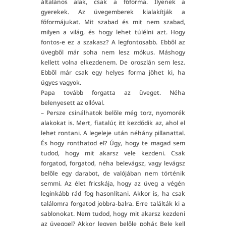
általános alak, csak a főforma. Ilyenek a
gyerekek. Az üvegemberek kialakítják a
főformájukat. Mit szabad és mit nem szabad,
milyen a világ, és hogy lehet túlélni azt. Hogy
fontos-e ez a szakasz? A legfontosabb. Ebből az
üvegből már soha nem lesz mókus. Máshogy
kellett volna elkezdenem. De oroszlán sem lesz.
Ebből már csak egy helyes forma jöhet ki, ha
ügyes vagyok.
Papa tovább forgatta az üveget. Néha
belenyesett az ollóval.
– Persze csinálhatok belőle még torz, nyomorék
alakokat is. Mert, fiatalúr, itt kezdődik az, ahol el
lehet rontani. A legeleje után néhány pillanattal.
És hogy ronthatod el? Úgy, hogy te magad sem
tudod, hogy mit akarsz vele kezdeni. Csak
forgatod, forgatod, néha belevágsz, vagy levágsz
belőle egy darabot, de valójában nem történik
semmi. Az élet fricskája, hogy az üveg a végén
leginkább rád fog hasonlítani. Akkor is, ha csak
találomra forgatod jobbra-balra. Erre találták ki a
sablonokat. Nem tudod, hogy mit akarsz kezdeni
az üveggel? Akkor legyen belőle pohár. Bele kell