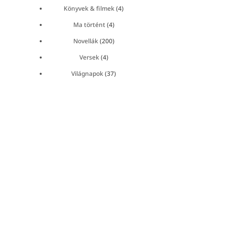
Könyvek & filmek
(4)
Ma történt
(4)
Novellák
(200)
Versek
(4)
Világnapok
(37)
←
Újragondolva
Vagy tettessük magunkat hülyének
→