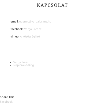
KAPCSOLAT
email:
uzenet@vargalorant.hu
facebook:
Varga Lóránt
vimeo:
A közösségi író
Varga Lóránt
Naplóránt-Blog
Minden az oldalon található szöveg © Varga Lóránt 2026
Share This
Facebook