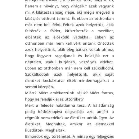
hanem a növényt, hogy virágzik.” Ezek vagyunk
mi. A kilátástalanság népe, aki mégis megveti a
lábát, és otthont teremt. És ebben az otthonban
már nem kell félni. Féltek azok helyettük, akik
feltörték a földet, kitisztították a mezőket,
elbántak az élősködő vadakkal. Ebben az
otthonban már nem kell vért ontani. Ontottak
azok helyettünk, akik elég bátrak voltak ahhoz,
hogy fegyvert ragadjanak és belakják ezt a
néptelen, vadul burjánzó, veszélyes vidéket.
Ebben az otthonban már nem kell szűkölködni.
Szűkölködtek azok helyettünk, akik saját
életüket kockáztatva élték mindennapjaikat a
semmi közepén.
Miért? Miért emlékezzünk rájuk? Miért fontos,
hogy ne feledjük el az úttörőket?
Mert a feledés hálátlanná tesz. A hálátlanság
pedig hétköznapivá degradálja azt, amiért a
régmúlt nemzedékek az életüket adták. Igen. Az
életüket. Meghaltak, amikor az elemekkel
küzdöttek. Meghaltak.
Elmondok egy történetet. A minap egy feljegyzés