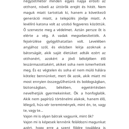
négyzetméter minden egyes napja erősíti az
otthont, növeli az úttörők erejét és hitét. Nem
maguk miatt tartottak ki, hanem a következő
generáció miatt, a település jövője miatt. A
levélíró katona volt az utolsó fegyveres közöttük.
Ő szervezte meg a védelmet. Aztán persze őt is
elérte a vég. A vadak megsebesítették. A
fejsérülése gyógyíthatatlan volt. Levelében
anyjához szól, és eközben leírja azoknak a
bátorságát, akik saját életüket adták ezért az
otthonért, azokért a jövő békéjében élő
leszármazottakért, akiket soha nem ismerhettek
meg. És ez végtelen és soha el nem múló hálára
kötelez bennünket, mert ők azok, akik miatt mi
most ennyien összegyűlhetünk és boldogságban,
biztonságban, békében, egyetértésben
nevelhetjük gyermekeinket. Ők a honfoglalók.
Akik nem papírízű történelmi alakok, hanem élő,
lélegző, hús-vér teremtmények, mint én, te, vagy
te, vagy te…
Vajon mi is olyan bátrak vagyunk, mint ők?
Vajon mi is képesek lennénk feláldozni magunkat
azért, hogy erre a szent földre továbbra is