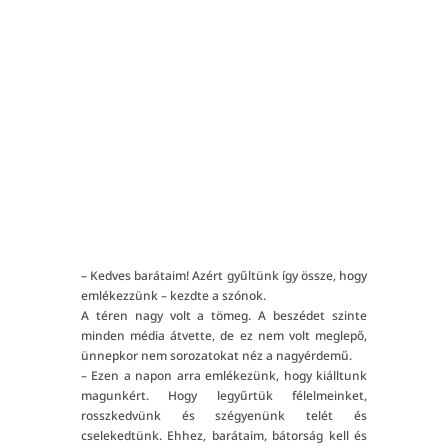
"
TOVÁBB OLVASOK!
– Kedves barátaim! Azért gyűltünk így össze, hogy
emlékezzünk – kezdte a szónok.
A téren nagy volt a tömeg. A beszédet szinte
minden média átvette, de ez nem volt meglepő,
ünnepkor nem sorozatokat néz a nagyérdemű.
– Ezen a napon arra emlékezünk, hogy kiálltunk
magunkért. Hogy legyűrtük félelmeinket,
rosszkedvünk és szégyenünk telét és
cselekedtünk. Ehhez, barátaim, bátorság kell és