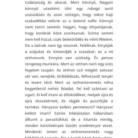
tudatosság és akarat. Mert könnyű. Nagyon
könnyű utasként ülni egy robogó autó
utasülésén és azon rettegni, hogy mikor hajt
szakadékba velünk az a bolond sofőr. Könnyű
nem tenni semmit. Hagyni, hogy elnyomjanak,
hogy korlátok közé szorítsanak. Szinte semmi
nem kell hozzá, csak beletörődés és némi félelem.
De a bátrak nem így tesznek. Felállnak. Kinyitják
a szájukat és kimondják a szavakat: ez a mi
otthonunk. Ennyire van szükség. És persze
rengeteg munkára. Mert az otthon nem egy üres
fogalom csupán. Az otthon szó mögött sokszor
vér van, verejték, önfeláldozás, felhorzsolt tenyér
és levert térd. Mert az otthonteremtés néha
kegyetlenül nehéz feladat. Fel kell szántani az
ugart. Ki kell irtani az élősködőket, melyek újra és
újra visszatérnek, és rágják és pusztítják a
termést. Hányszor kellett permetezni? Hányszor
kellett irtani? Szinte kilátástalan háborúban
álltunk a parazitákkal, de a kitartás mindig,
minden körülmények között eredményre vezet.
Mindenki ismeri az otthonteremtés nagy
költőjének szavait: „Ne a kapát nézd, hogy véres,