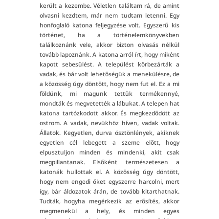
került a kezembe. Véletlen találtam rá, de amint
olvasni kezdtem, már nem tudtam letenni. Egy
honfoglaló katona feljegyzése volt. Egyszerű kis
történet, ha a történelemkönyvekben
találkoznánk vele, akkor bizton olvasás nélkül
tovább lapoznánk. A katona arról írt, hogy miként
kapott sebesülést. A települést körbezárták a
vadak, és bár volt lehetőségük a menekülésre, de
a közösség úgy döntött, hogy nem fut el. Ez a mi
földünk, mi magunk tettük termékennyé,
mondták és megvetették a lábukat. A telepen hat
katona tartózkodott akkor. És megkezdődött az
ostrom. A vadak, nevükhöz híven, vadak voltak.
Állatok. Kegyetlen, durva ösztönlények, akiknek
egyetlen cél lebegett a szeme előtt, hogy
elpusztuljon minden és mindenki, akit csak
megpillantanak. Elsőként természetesen a
katonák hullottak el. A közösség úgy döntött,
hogy nem engedi őket egyszerre harcolni, mert
így, bár áldozatok árán, de tovább kitarthatnak.
Tudták, hogyha megérkezik az erősítés, akkor
megmenekül a hely, és minden egyes