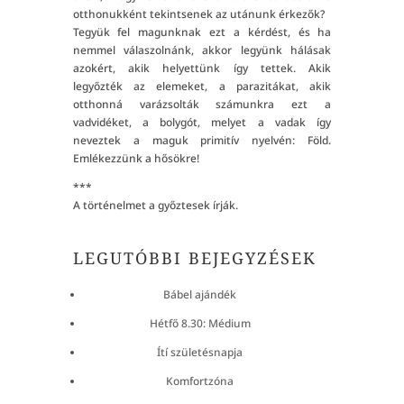
otthonukként tekintsenek az utánunk érkezők?
Tegyük fel magunknak ezt a kérdést, és ha
nemmel válaszolnánk, akkor legyünk hálásak
azokért, akik helyettünk így tettek. Akik
legyőzték az elemeket, a parazitákat, akik
otthonná varázsolták számunkra ezt a
vadvidéket, a bolygót, melyet a vadak így
neveztek a maguk primitív nyelvén: Föld.
Emlékezzünk a hősökre!
***
A történelmet a győztesek írják.
LEGUTÓBBI BEJEGYZÉSEK
Bábel ajándék
Hétfő 8.30: Médium
Ítí születésnapja
Komfortzóna